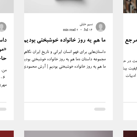
نسیم خلیلی
2 min read
Jul 14
ب‌ها: مرجع
ما هم یه روز خانواده خوشبختی بودیم
داس
«من
داستان‌هایی برای فهم انسان ایرانی و تاریخ ایران نگاهی به
حاج
مجموعه داستان «ما هم یه روز خانواده خوشبختی بودیم»
عت در حال
ما هم یه روز خانواده خوشبختی بودیم | آرش محمودی |
یفیت بیش از
چاپ اول: مرداد ۱۴۰۴، نشر مهری | شابک: 4-07-
ادبیات
917233-1-978 | مشخصات نشر: نشر مهری: لندن
ین، یافتن
۲۰۲۵ میلادی/۱۴۰۴ شمسی | مشخصات ظاهری: ۱۶۰
ی فارسی،
ص. : غیرمصور | موضوع: داستان فارسی. مقدمه
یان،
داستان‌های خوش‌خوان آرش محمودی در مجموعه
ن یک منبع ارزشمند
داستان «ما هم یه روز خانواده خوشبختی بودیم»، فرصتی
میان مخاطبان
‬سیاسی‭ ‬زنجیره‌ای‭ ‬دیگر‭ ‬و‭ ‬قتل‭‬‭‬‭‬
برای زیستن در تاریخ و خویشتن‌شناسی عمیق و
با نگاهی
مطبوعی‌ست. این آثا