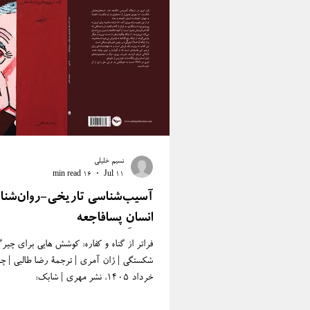
نسیم خلیلی
16 min read
Jul 11
آسیب‌شناسی تاریخی-روان‌شنا
انسانِ پسافاجعه
فراتر از گناه و کفاره: کوشش هایی برای چیر
شکستگی | ژان آمری | ترجمۀ رضا طالبی | چ
خرداد ۱۴۰۵، نشر مهری | شابک:
۲-۶۶-۹۱۸۱۹۷-۱-۹۷۸ | مشخصا