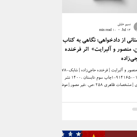
نسیم خلیلی
10 min read
Jul 13
تانی از دادخواهی؛ نگاهی به کتاب
، منصور و آلبرایت» اثر فرخنده
ی‌زاده
من،‭ ‬منصور‭ ‬و‭ ‬آلبرايت | فرخنده‭ ‬حاجي‌زاده | ‬شابک‭ | 978-
‬مهری | مشخصات‭ ‬ظاهری‭: ‬۲۵۸‭ ‬ص‭.‬‏‭: ‬غیر‭ ‬مصور‭.‬‏| موضوع‭:
‌های استخاره‌ای کرمان.