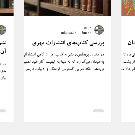
سردبیر
4 min read
Jun 13
دان
بررسی کتاب‌های انتشارات مهری
نشر
آن 
‌ها» تا
در دنیای پرهیاهوی نشر و کتاب، هر از گاهی انتشاراتی پا
 انتظار پشت
به میدان می‌گذارد که نه تنها به کیفیت آثار خود اهمیت
در دن
قاتی‌ها» محسن
می‌دهد، بلکه در پی گسترش فرهنگ و ادبیات فارسی در
بدون
ده‌ای که
سطح جهانی است. انتشارات مهری، با هدفی فراتر از صرفاً
بیان
روایی‌اش
چاپ کتاب، تلاش می‌کند تا صدای نویسندگان فارسی‌زبان
موضو
دستان؛
را به گوش جهانیان برساند و در عین حال، دسترسی به
را ب
 از تاریخ
کتاب‌های باکیفیت را برای خوانندگان داخل ایران نیز
بلکه 
 بسیاری از
فراهم آورد. در این نوشتار، قصد دارم به بررسی دقیق‌تر
گونا
 ایران،
کتاب‌های انتشارات مهری بپردازم و نگاهی عمیق‌تر به
کتاب
ویژگی‌ها و ارزش‌ها
اجتم
محدو