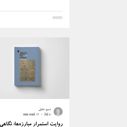
‫لندن | مشخصات ظاه‮‫
تاریخ اجتماعی و اقتصادی علم |
نسیم خلیلی
14 min read
Jul 8
روایتِ استمرار مبارزه‌ها؛ نگاهی