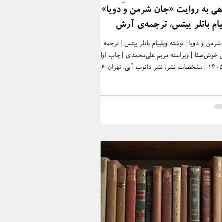
هی به روایت «جان شرمن و دویا» از
یام باتلر ییتس، ترجمه‌ی آرش
ش‌صفا
رمن و دویا | نوشته ویلییام باتلر ییتس | ترجمه
خوش‌صفا | ویراسته مریم علی‌محمدی | چاپ اول:
تیر ۱۴۰۵ | مشخصات نشر: نشر دانوب آبی: تهران ۲۰۲۶
میلادی/۱۴۰۵ شمسی ‮| مشخصات ظاهری: ۱۶۶ ص. ‮‏‫:
صور | موضوع: ادبیات داستانی.