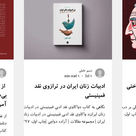
نسیم خلیلی
9 min read
Jul 9
ختی
ادبیات زنان ایران در ترازوی نقد
از 
فمینیستی
بی‌
آمر
گی بر درهم
نگاهی به کتابِ «واکاوی نقد ادبی فمینیستی در ادبیات
کتا
اپ اول:
زنان ایران» واکاوی نقد ادبی فمینیستی در ادبیات زنان
از نف
ایران | مجموعه مقالات | آزاده دواچی |چاپ اول: ۱۳۹۷|
«نام
ت نشر: نشر مهری :
شابک: ۸-۷-۹۹۹۳۷۴۷-۱-۹۷۸| ‏مشخصات نشر: نشر
کتاب