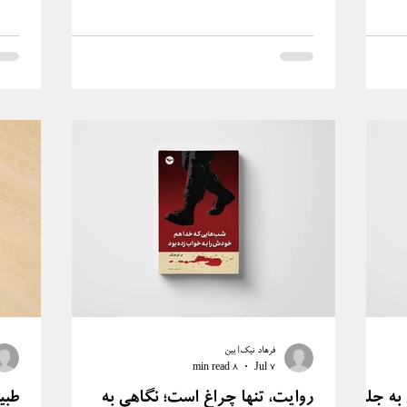
ری: ۱۷۴ ص. ‏: غیرمصور | موضوع:
مهری: ‏‫لندن ۲۰۱۸ میلادی/۱۳۹۷ شمسی .| ‏مشخصات
ظاهری:۱۵۶ص ‏‫: غیرمصور | موضوع:نقد ادبی | زیستن در
سرزمینِ شکوهمند ادبیات، در برهه‌های استیصال و اندوه و
انفعال تاریخی، همواره همچون آرمیدن بر پهنه‌ی
شقایق‌زارهایی دور از خفقان و تراکم، شهد شکرینی بوده
است بر کام و جان انسان ایرانی سرگشت
فرهاد نیک‌آیین
8 min read
Jul 7
 به جلد
روایت، تنها چراغ است؛ نگاهی به
طبی