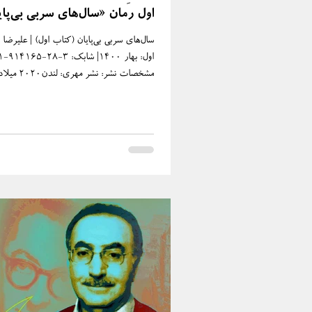
اول رمان «سال‌های سربی بی‌پای
سال‌های سربی بی‌پایان (کتاب اول) | علیرضا
شمسی. | مشخصات ظاهری: ۳۵۴ 
موضوع: داستان فارسی. سال‌های سربی بی‌پایا
28-91۵۶۲۰-1-978 | مشخصات نشر
لندن2023 میلادی/1401 شمسی.
228 ص.: غیرمصور | موضوع: داستان فارسی
سربی بی‌پایان (کتاب سوم) | علیرضا اکبری |
زمستان ۱۴۰۳| شابک: ۱-