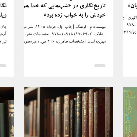
ان»
تاریخ‌نگاری در «شب‌هایی که خدا هم
نگا
خودش را به خواب زده بود»
ویل
 اکبری | چاپ
خو
اول: بهار ۱۴۰۰| شابک: 3-28-914165-1-978 |
نویسنده: م- فرهنگ | چاپ اول: خرداد ۱۴۰۵، نشر مهری
جان ش
مشخصات نشر: نشر مهری: لندن۲۰۲۰ میلادی/۱۳۹۹
| شابک: 3-69-918197-1-978‏ | مشخصات نشر: نشر
آرش 
ص.: غیرمصور |
مهری: لندن | مشخصات ظاهری: ۱۱۶ ص. ‮‏‫: غيرمصور |
ن (کتاب
موضوع: رمان فارسی – داستان معاصر. در تاریخ ادبیات
دوم) | علیرضا اکبری | چاپ اول: بهار ۱۴۰۰| شابک: 3-
معاصر جهان، از پسِ رویدادهای صعب و سترگ،
غیرم
: نشر مهری:
نویسندگانی بوده‌اند که تجربه‌ی زیسته‌‌ی خود را در قالب
 | مشخصات ظاهری:
شهادت دادن از دل فاجعه، به ساحت متن کشانده‌اند؛
. سال‌های
جنگ‌های جهانی، کوره‌های آدم‌سوزی و آشویتس، جنگ
 چاپ اول:
بوسنی و پرشمار رنج‌های جمعی زیسته‌ی انسانی، سالیانِ
سال، دست‌مایه‌ی چنین رویکردی به ادبیات داست