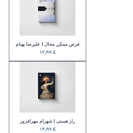
فرض ممکن محال | عليرضا بهنام
Price
£ ۱۲٫۹۹
راز هستی | شهرام مهرافروز
Price
£ ۱۴٫۹۹