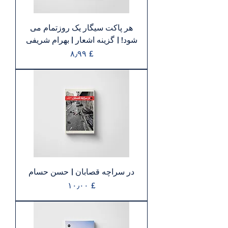
هر پاکت سيگار يک روزتمام می
شود! | گزينه اشعار | بهرام شريفی
Price
£ ۸٫۹۹
در سراچه قصابان | حسن حسام
Price
£ ۱۰٫۰۰