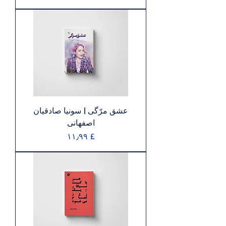
عشق مرّگی | سونيا صادقيان
اصفهانی
Price
£ ۱۱٫۹۹