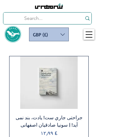
GBP (£)
جراحتی جاري ست! يادت، بند نمی
آيد! | سونيا صادقيان اصفهانی
Price
£ ۱۲٫۹۹