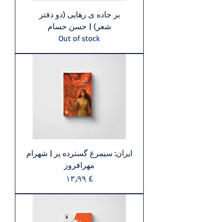
بر جاده ی رهايی (ﺩﻭ ﺩﻓﺘﺮ
ﺷﻌﺮ) | حسن حسام
Out of stock
ایران: سیمرغ گسترده پر | شهرام
مهرافروز
Price
£ ۱۳٫۹۹