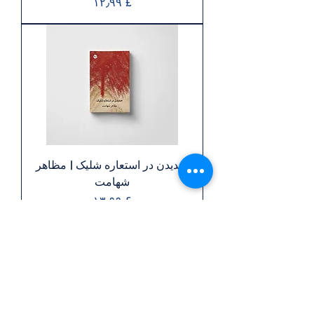
Price
£ ۱۲٫۹۹
‬شهامت
Price
£ ۱۳٫۹۹