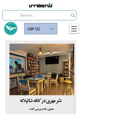
GBP (£)