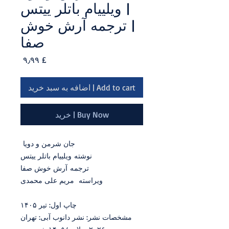
| ویلییام باتلر ییتس
| ترجمه آرش خوش
صفا
Price
£ ۹٫۹۹
Add to cart | اضافه به سبد خرید
Buy Now | خرید
جان شرمن و دویا
نوشته ویلییام باتلر ییتس
ترجمه آرش خوش صفا
ویراسته مریم علی محمدی
چاپ اول: تیر ۱۴۰۵
مشخصات نشر: نشر دانوب آبی: تهران