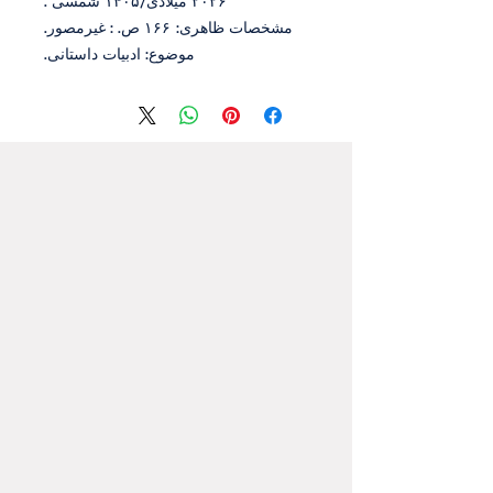
۲۰۲۶ میلادی/۱۴۰۵ شمسی ‮.
مشخصات ظاهری: ۱۶۶ ص. ‮‏‫: غیرمصور.
موضوع: ادبیات داستانی.