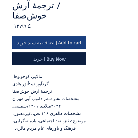
‬خوش‌صفا
Price
£ ۱۲٫۹۹
Add to cart | اضافه به سبد خرید
Buy Now | خرید
مالایی‭ ‬کوچولوها
گردآورنده‭: ‬اَنوَر‭ ‬هادی
ترجمۀ‭ ‬آرش‭ ‬خوش‌صفا
‬۲۰۲۲‭ ‬میلادی‭/‬۱۴۰۱‭ ‬شمسی‭.‬
‏مشخصات‭ ‬ظاهری‭: ‬۱۱۶‭ ‬ص‭.‬‏‭: ‬غیرمصور‭.‬‭ ‬
‬فرهنگ‭ ‬و‭ ‬باورهای‭ ‬عام‭ ‬مردم‭ ‬مالزی‭ ‬