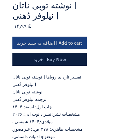
| نوشته توبی ناتان
| نیلوفر دُهنی
Price
£ ۱۴٫۹۹
Add to cart | اضافه به سبد خرید
Buy Now | خرید
تفسیر تازه ی رؤیاها | نوشته توبی ناتان
| نیلوفر دُهنی
نوشته توبی ناتان
ترجمه نیلوفر دُهنی
چاپ اول: اسفند ۱۴۰۴
مشخصات نشر: نشر دانوب آبی: ۲۰۲۶
میلادی/۱۴۰۴ شمسی ‮.
مشخصات ظاهری: ۲۷۸ ص. ‮‏‫: غیرمصور.
موضوع: ادبیات داستانی.