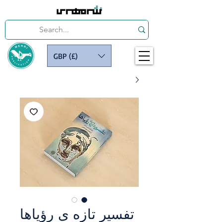
GBP (£)
تفسیر تازه ی رؤیاها