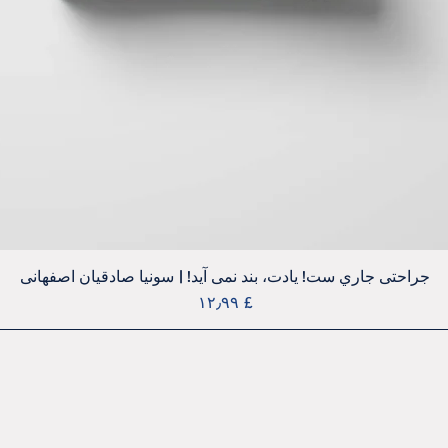
Quick View
جراحتی جاري ست! يادت، بند نمی آيد! | سونيا صادقيان اصفهانی
Price
£ ۱۲٫۹۹