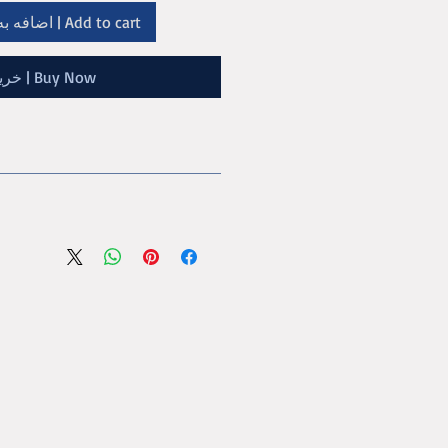
Add to cart | اضافه به سبد خرید
Buy Now | خرید
مجموعه ای ازغزل معاصر 
علی صبوری
دارای تحصیلات دانشگاهی در رشته 
آثار منتشر شده : بابک حماسه ملی ، مسل
جهان آرزو ) گویش شرق گیلان ، نظرب
شهریور ، سرزمی