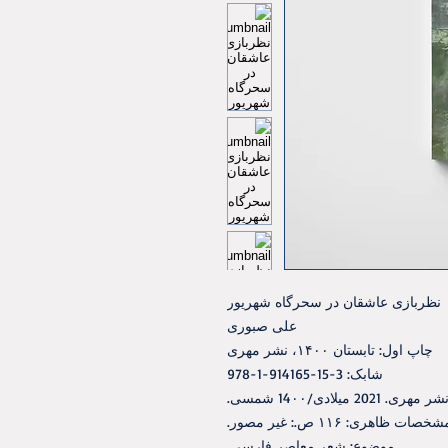
نظربازی عاشقان در سحرگاه شهریور
علی صبوری
چاپ اول: تابستان ۱۴۰۰، نشر مهری
شابک: 3-15-914165-1-978
 میلادی/14۰۰ شمسی.
خصات ظاهری: ۱۱۶ ص.: غیر مصور.
موضوع: شعر معاصر فارسی.