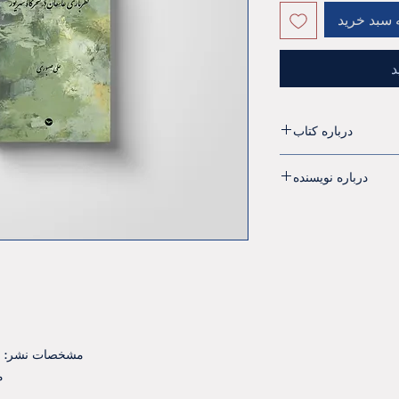
درباره کتاب
با تم اجتماعی ولیریک
درباره نویسنده
 متولد سال 1329 خورشیدی در شهر لاهیجان ،
روانشناسی از دانشگاه
تبریز
خ ، یه دونیا ناجه (یک
ازی عاشقان در سحرگاه
ن ترانه های بی لبخند
مشخصات نشر: نشر مهری. 2021
مش