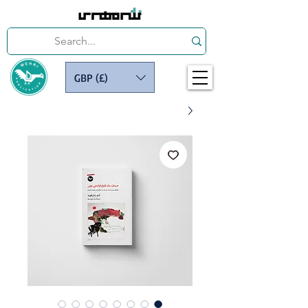
GBP (£)