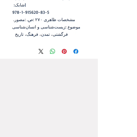
|شابک:
978-1-915620-83-5
‏مشخصات‭ ‬ظاهری‭: ‬۲۷۰‭ ‬ص‭.‬‏‭: ‬مصور‭.‬‭ ‬
‬فرگشتی،‭ ‬تمدن،‭ ‬فرهنگ،‭ ‬تاریخ‭ ‬