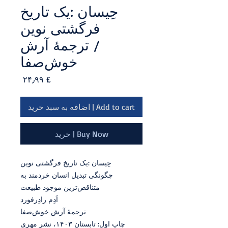
‬فرگشتی‭ ‬نوین
‬خوش‌صفا
Price
£ ۲۴٫۹۹
Add to cart | اضافه به سبد خرید
Buy Now | خرید
حِیسان‭: ‬یک‭ ‬تاریخ‭ ‬فرگشتی‭ ‬نوین
‬متناقض‌ترین‭ ‬موجود‭ ‬طبیعت
اَدِم‭ ‬رادِرفورد
ترجمۀ‭ ‬آرش‭ ‬خوش‌صفا
چاپ اول: تابستان ۱۴۰۳، نشر مهری