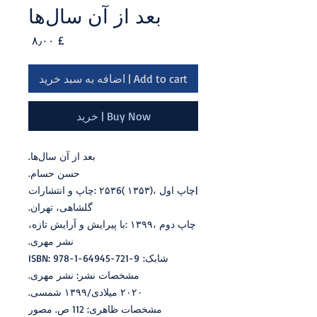
بعد از آن سال‌ها
Price
£ ۸٫۰۰
Add to cart | اضافه به سبد خرید
Buy Now | خرید
بعد‭ ‬از‭ ‬آن‭ ‬سال‌ها.
حسن حسام.
‬گلشاهی،‭ ‬تهران.
‬نشر‭ ‬مهری.
شابک: ISBN: 978-1-64945-721-9
مشخصات نشر: نشر مهری.
۲۰۲۰ میلادی/۱۳۹۹ شمسی.
مشخصات ظاهری: 112 ص. مصور