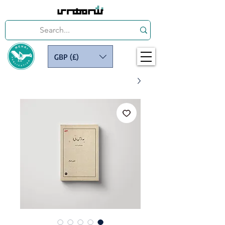
GBP (£)