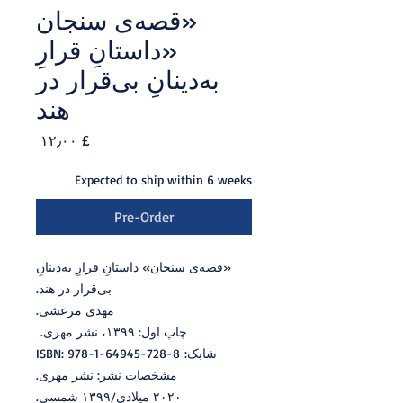
«قصه‌ی سنجان
«داستانِ قرارِ
به‌دینانِ بی‌قرار در
هند
Price
£ ۱۲٫۰۰
Expected to ship within 6 weeks
Pre-Order
‬بی‌قرار‭ ‬در‭ ‬هند.
مهدی مرعشی.
چاپ اول: ۱۳۹۹، نشر مهری.
شابک: ISBN: 978-1-64945-728-8
مشخصات نشر: نشر مهری.
۲۰۲۰ میلادی/۱۳۹۹ شمسی.