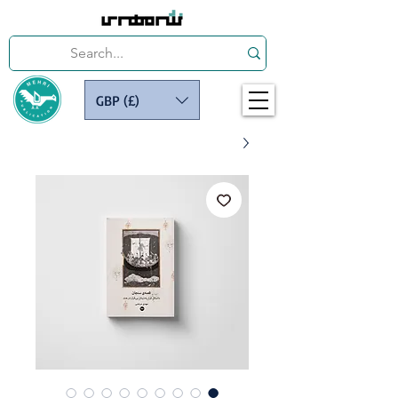
GBP (£)