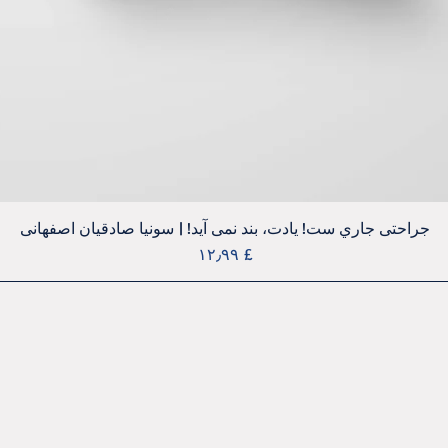
Quick View
جراحتی جاري ست! يادت، بند نمی آيد! | سونيا صادقيان اصفهانی
Price
£ ۱۲٫۹۹