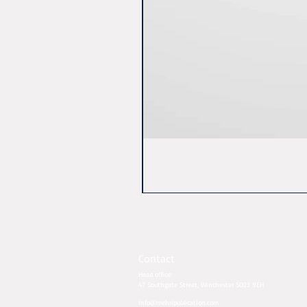
Contact
Head office:
47 Southgate Street, Winchester SO23 9EH​​
info@mehripublication.com