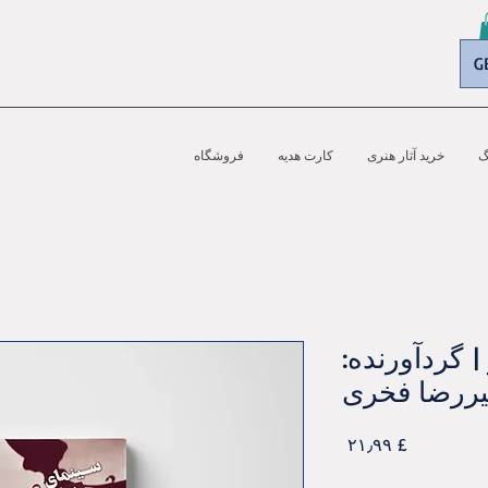
G
گ
خرید آثار هنری
کارت هدیه
فروشگاه
| گردآورنده:
یررضا فخری
Price
£ ۲۱٫۹۹