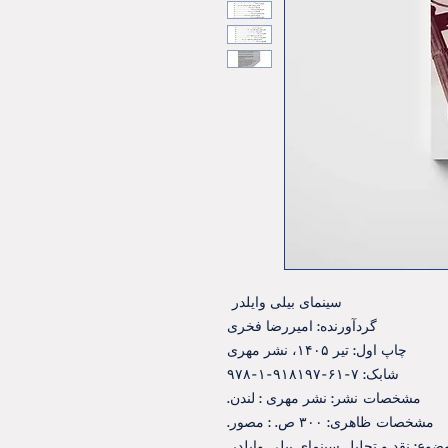
سینمای بیلی وایلدر
گردآورنده: امیررضا فخری
چاپ اول: تیر ۱۴۰۵، نشر مهری
شابک: ۷-۶۱-۹۱۸۱۹۷-۱-۹۷۸
مشخصات نشر: نشر مهری : ‫لندن.
مشخصات ظاهری: ۳۰۰ ص. ‮‏‫: مصور.
ضوع: نقد و تحلیل سینمای بیلی وایلدر.