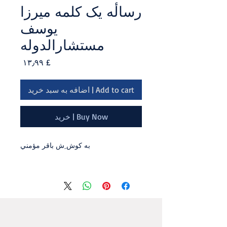
رسالٔه یک کلمه ميرزا
يوسف
مستشارالدوله
Price
£ ۱۳٫۹۹
Add to cart | اضافه به سبد خرید
Buy Now | خرید
به کوش ِش باقر مؤمني