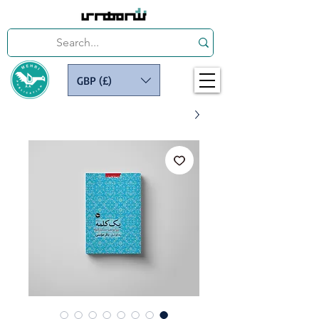
GBP (£)