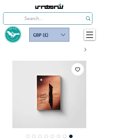
GBP (£)