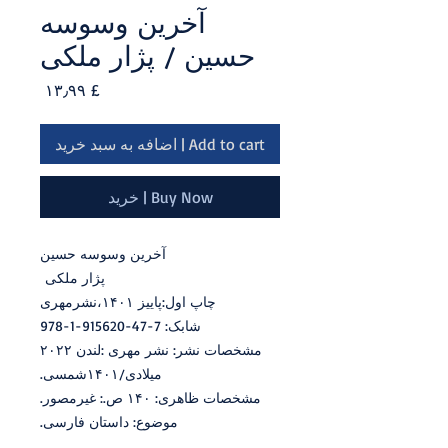
آخرین وسوسه
حسین / پژار ملکی
Price
£ ۱۳٫۹۹
Add to cart | اضافه به سبد خرید
Buy Now | خرید
آخرین وسوسه حسین
پژار ملکی
چاپ اول:پاییز ۱۴۰۱،نشرمهری
شابک: 7-47-915620-1-978
مشخصات نشر: نشر مهری :لندن ۲۰۲۲
میلادی/۱۴۰۱شمسی.
مشخصات ظاهری: ۱۴۰ ص.: غیرمصور.
موضوع: داستان فارسی.