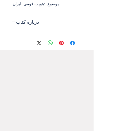
‏موضوع‭: ‬هویت‭ ‬قومی‭.‬‭ ‬ایران‭.‬
درباره کتاب
کشور ایران دارای تکثرگرایی هویتی و
تنوع قومی و مذهبی بسیار است و عدم
وجود هنجارهای مشترک و تبعیض‌های
قومی به خدشه‌دار شدن همبستگی و
انسجام ملی انجامیده است که چنین
وضعیتی پدیدۀ قوم‌مداری را به‌وجود
می‌آورد.
تکثر و تنوع هویتی یک واقعیت موجود در
بیشتر جوامع از گذشته وجود داشته است
و تا امروز هم شاهد آن هستیم و در دورۀ
معاصر، همگام با سایر تحولات اجتماعی و
فرهنگی، تنوع و تکثر هویتی بیشتر شده
است و ‌درکنارِ منابع دیرین مانند نژاد، دین،
مذهب و ملیت، هویت‌خواهی‌های نوین
مبتنی بر جنسیت، گرایش‌های جنسی،
سبک زندگی، گروه‌های شبه‌دینی و دیگر