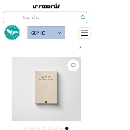
GBP (£)