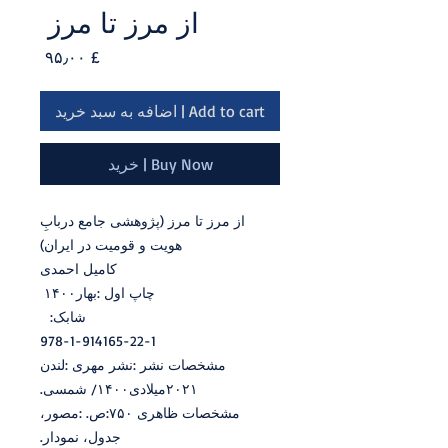
از‭ ‬مرز‭ ‬تا‭ ‬مرز‭ ‬
Price
£ ۹۵٫۰۰
Add to cart | اضافه به سبد خرید
Buy Now | خرید
‬هویت‭ ‬و‭ ‬قومیت‭ ‬در‭ ‬ایران)
کامیل‭ ‬احمدی
چاپ‭ ‬اول‭: ‬بهار‭ ‬۱۴۰۰
شابک:
978-1-914165-22-1
‏مشخصات‭ ‬نشر‭: ‬نشر‭ ‬مهری‭: ‬‏لندن
۲۰۲۱‭ ‬میلادی‭/‬۱۴۰۰ ‬شمسی.
‬جدول،‭ ‬نمودار‭.‬