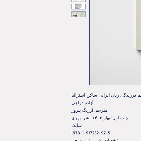
 درزندگی زنان ايرانی ساکن استراليا
آزاده دواچی
مترجم: ارژنگ پيروز
چاپ اول: بهار ۱۴۰۳ نشر مهری
شابک
978-1-917232-97-5|
مشخصات نشر: نشر مهری :