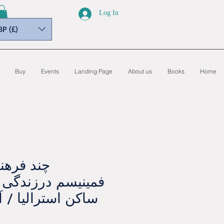
Log In
BP (£)
Buy
Events
Landing Page
About us
Books
Home
چند فرهن
فمينيسم درزندگی ز
ساکن استراليا / آ