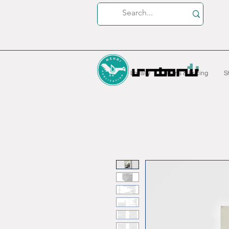
Loyalty
Plans & Pricing
S