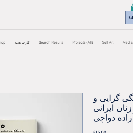
G
Media
Sell Art
Projects (All)
Search Results
کارت هدیه
hop
گی گرايی و
نان ايرانی
زاده دواچی
Price
£16.00