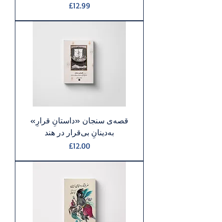
Price
£12.99
«قصه‌ی سنجان «داستانِ قرارِ
به‌دینانِ بی‌قرار در هند
Price
£12.00