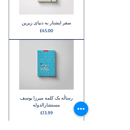
سفر ایشتار به دنیای زیرین
Price
£45.00
رسالٔه یک کلمه ميرزا يوسف
مستشارالدوله
Price
£13.99