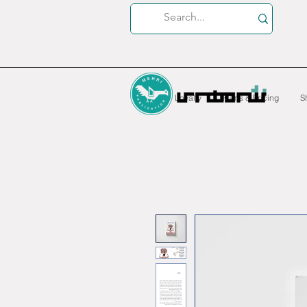
Loyalty
Plans & Pricing
S