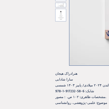
هنرادراک هيجان
سارا شادابی
شابک: 6-58-917232-1-978
مشخصات ظاهری: ۱۰۲ ص. ‏ : مصور.
موضوع: علمی-پژوهشی، روانشناسی