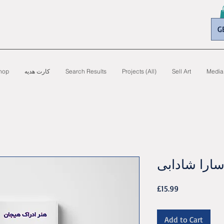
G
hop
کارت هدیه
Search Results
Projects (All)
Sell Art
Media
سارا شادابی
Price
£15.99
Add to Cart