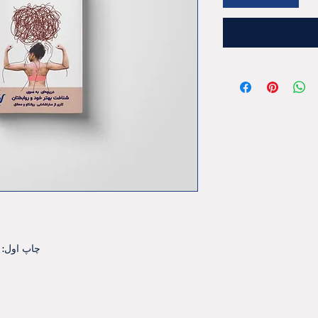
چاپ اول: لندن ۲۰۲۴ ميلادی/ پاييز ۱۴۰۳ شمسی