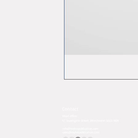
Contact
Head office:
47 Southgate Street, Winchester SO23 9EH​​
info@mehripublication.com
sales@mehripublication.com