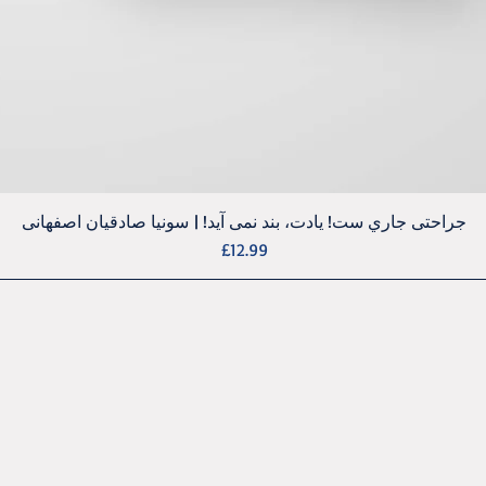
جراحتی جاري ست! يادت، بند نمی آيد! | سونيا صادقيان اصفهانی
Quick View
Price
£12.99