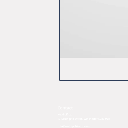
Contact
Head office:
47 Southgate Street, Winchester SO23 9EH​​
info@mehripublication.com