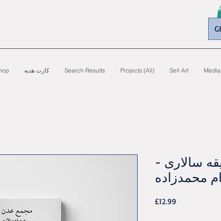
G
Media
Sell Art
Projects (All)
Search Results
کارت هدیه
hop
ه سالاری -
ام محمدزاده
Price
£12.99