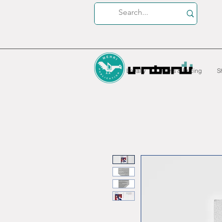
Loyalty
Plans & Pricing
S