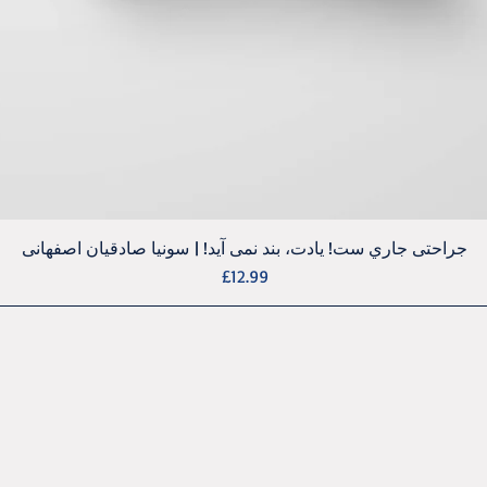
Quick View
جراحتی جاري ست! يادت، بند نمی آيد! | سونيا صادقيان اصفهانی
Price
£12.99