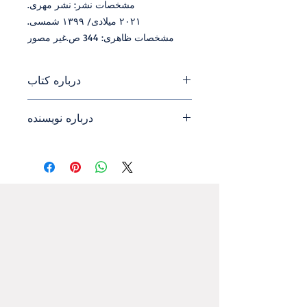
مشخصات نشر: نشر مهری.
۲۰۲۱ میلادی/ ۱۳۹۹ شمسی.
مشخصات ظاهری: 344 ص.غیر مصور
درباره کتاب
درباره نویسنده
کِلودیا یعقوبی دانش
یار مطالعات زبان
فارسیِ «مؤسسۀ روشن» است. وی،
به
عنوان یک ایرانی ـ ارمنی ـ آمریکایی،
عمدۀ پژوهش خود را در زمینۀ ادبیات
خاور میانه، به
ویژه ادبیات فارسی و
ارمنی، متمرکز کرده است. بخش بزرگی
از فعالیت او در حوزۀ فرهنگ و ادبیات
فارسی به اقلیت
های جنسی، قومی و
دینی اختصاص می
یابد. از موضوعات مورد
پژوهش و بررسیِ یعقوبی می
توان به
‬می‌کنند‭.‬
برجسته
سازیِ چهره
های حاشیه
ایِ اجتماع
هم
چون فرودستان و دگرباشان اجتماعی،