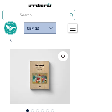
GBP (£)