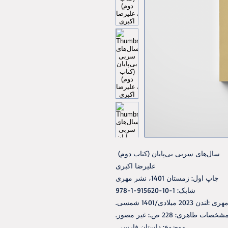
سال‌های سربی بی‌پایان (کتاب دوم)
علیرضا اکبری
چاپ اول: زمستان 1401، نشر مهری
شابک: 1-10-915620-1-978
میلادی/1401 شمسی.
شخصات ظاهری: 228 ص.: غیر مصور.
موضوع: داستان فارسی.