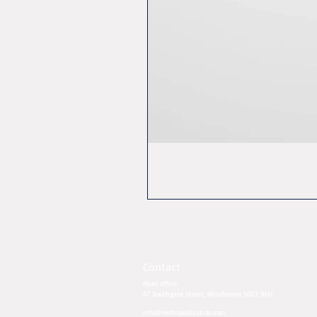
Contact
Head office:
47 Southgate Street, Winchester SO23 9EH​​
info@mehripublication.com