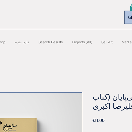
G
Media
Sell Art
Projects (All)
Search Results
کارت هدیه
hop
پایان (کتاب
لیرضا اکبری
Price
£11.00