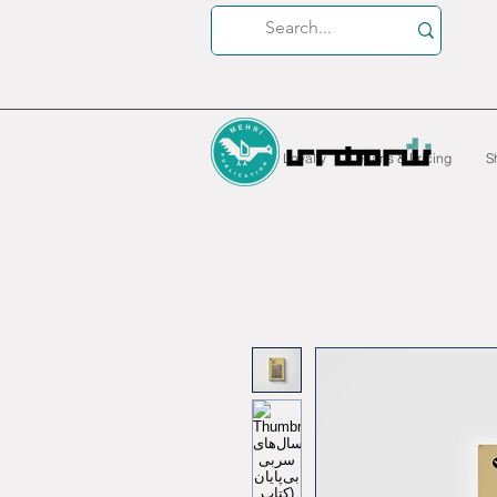
Loyalty
Plans & Pricing
S