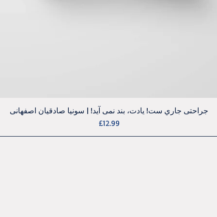
Quick View
جراحتی جاري ست! يادت، بند نمی آيد! | سونيا صادقيان اصفهانی
Price
£12.99