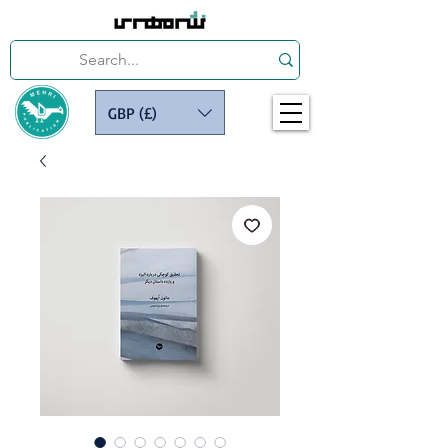
GBP (£)