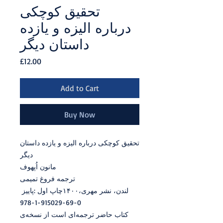
تحقیق کوچکی
درباره الیزه و یازده
داستان دیگر
Price
£12.00
Add to Cart
Buy Now
تحقیق کوچکی درباره الیزه و یازده داستان
دیگر
مانون اُپهوف
ترجمه فروغ تمیمی
چاپ‭ ‬اول‭: ‬پاییز‭ ‬۱۴۰۰،‭ ‬نشر‭ ‬مهری،‭ ‬لندن
978-1-915029-69-0