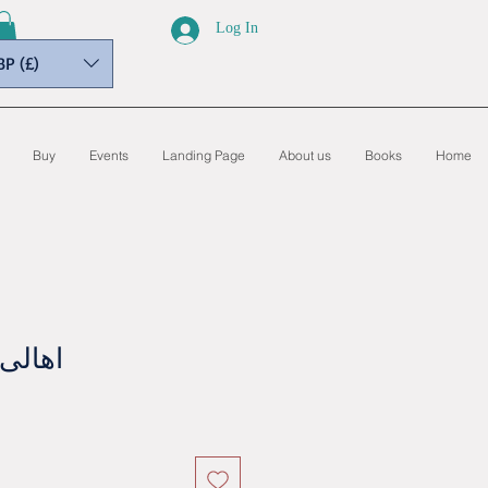
Log In
BP (£)
Buy
Events
Landing Page
About us
Books
Home
اهالی 