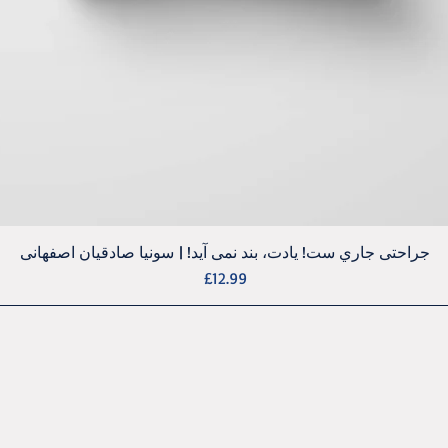
جراحتی جاري ست! يادت، بند نمی آيد! | سونيا صادقيان اصفهانی
Quick View
Price
£12.99