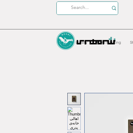
Loyalty
Plans & Pricing
S