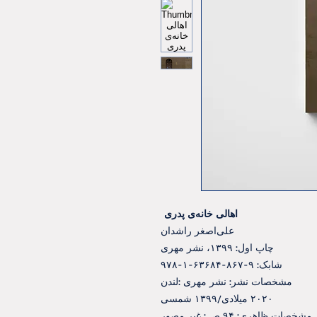
اهالی خانه‌ی پدری
علی‌اصغر راشدان
چاپ اول: ۱۳۹۹، نشر مهری
شابک: ۹-۸۶۷-۶۳۶۸۴-۱-۹۷۸
مشخصات نشر: نشر مهری :لندن
۲۰۲۰ میلادی/۱۳۹۹ شمسی
مشخصات ظاهری: ۹۴ ص.: غیر مصور