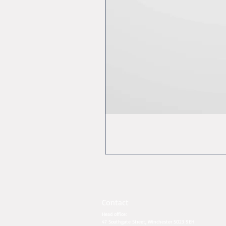
Contact
Head office:
47 Southgate Street, Winchester SO23 9EH​​