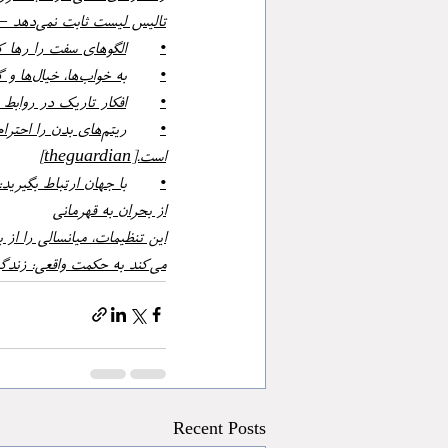
تالیس لیست ثابت نمی‌دهد – هر کسی منحصربه‌فرد است – اما راهنمایی‌های کلیدی:
•	الگوهای سفت را رها کنید؛ انعطاف‌پذیر و حاضر در لحظه باشید.
•	به خواب‌ها، خیال‌ها و گفتگوهای صمیمی توجه کنید.]
•	افکار تاریک در روابط را پیام ناخودآگاه ببینید، نه گناه.[theguardian]
•	ریتم‌های بدن را 
است.[theguardian]
•	با جهان ارتباط بگیرید: «فقط ارتباط برقرار کن.»[theguardian]
از بحران به قهرمانی
می‌کند به حکمت واقعی: زندگی کامل، نه ابدی.[theguardian +1]
Recent Posts