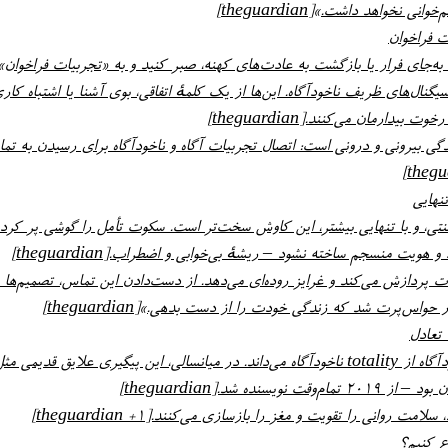
 فراخوان
مان می‌کنند.[theguardian]
م ساخته نشود – ریشهٔ بی‌خوابی و اضطراب.[theguardian]
تعادل
یونگ فردیت را جداسازی خودآگاه از totality ناخودآگاه می‌داند. در میانسالی، این پیگیری 
سنده شد.[theguardian]
ع کنیم؟