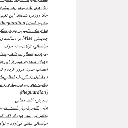
مشهود است.[theguardian]
جدیدش Wise، بر «سالمندی خوب» تمرکز می‌کند – نه فقط جسم، بلکه ذهن و روح هم.[theguardian +1]
میانسالی: تراژدی، نه جوک
اعصاب مدرن مرور کرده و نتیجه می‌گیرد: عدم وحدت ذهنی، ریشهٔ بسیاری از مشکلات رو
[theguardian]
پذیرش: کلید رهایی
به‌نظر می‌رسد چون ادراک کندتر شده. این پذیرش اجازه می‌دهد با «حال» روبه‌رو شویم، نه خیال.[theguardian]