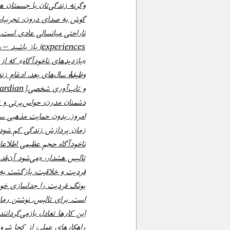
وگرنه زندگی‌تان با جسمتان هم‌خوانی نخواهد داشت.»[theguardian]
گوش به صدای درون: تجربیات
«بازدیدهای ناخودآگاه» که از رخوت بیدار
و تاب‌آوری شخصی.[theguardian]
دشمنان مدرن: حواس‌پرتی و تنهایی
زمان پردازش زندگی کم شود و هویت منسج
تالیس هشدار: «می‌شود آن‌قدر حواس‌پرت شد که زندگی خودت را از دست بدهی.»[theguardian]
فردیت و خلاقیت: بازگشت به 
است. برای تالیس، نوشتن رمان بود – از ۲۰۱۹ تمام‌وقت نوی
این کارها تعادل بازمی‌گردانند، سلامت روانی را تقویت و مغز را بازسازی می‌کنند.[theguardian +1]
راهکارهای عملی: از کجا شرو