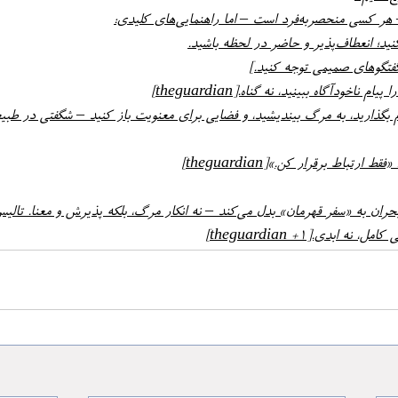
احترام بگذارید، به مرگ بیندیشید، و فضایی برای معنویت باز کنید – شگفتی در طبی
این تنظیمات، میانسالی را از بحران به «سفر قهرمان» بدل می‌کند – نه انکار مرگ، بلکه پذیر