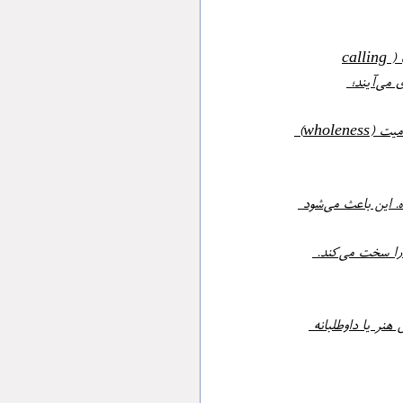
ناراحتی میانسالی عادی است. به‌جای فرار یا بازگشت به عادت‌های کهنه، صبر کنید و به «تجربیات فراخوان» (calling 
experiences) باز باشید – سیگنال‌های ظریف ناخودآگاه. این‌ها از یک کلمهٔ اتفاقی، بوی آشنا یا اشتباه کاری می‌آیند؛ 
وظیفهٔ سال‌های بعد، ادغام زندگی بیرونی و درونی است: اتصال تجربیات آگاه و ناخودآگاه برای رسیدن به تمامیت (wholeness) 
امروز، بدون حمایت مذهبی سنتی، و با تنهایی بیشتر، این کاوش سخت‌تر است. سکوت تأمل را گوشی پر کرده. این باعث می‌شود 
ناخودآگاه حجم عظیمی اطلاعات پردازش می‌کند و غرایز روده‌ای می‌دهد. از دست‌دادن این تماس، تصمیم‌ها را سخت می‌کند. 
علایق قدیمی مثل هنر یا داوطلبانه 