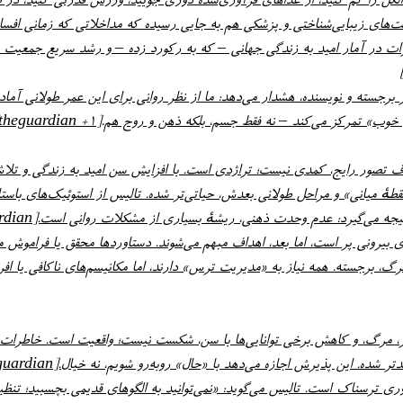
ساده و مؤثرند: سیگار نکشید، الکل را کم کنید، از غذاهای فرآوری‌شده دوری جویید، و
اما فرانک تالیس، روان‌درمانگر برجسته و نویسنده، هشدار می‌دهد: ما از نظر روانی برای ای
«جوان ماندن»، عبور از این «نقطهٔ میانی
انی است.[theguardian]
میانسالی سفتی می‌آورد و نوآوری ترسناک است. تالیس می‌گوید: «نمی‌توانید به الگوها