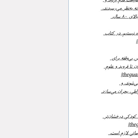
رزش قدرتی کنید، در طبیعت قدم بزنید و 
زبان‌های تازه بیاموزید. پیشرفت‌های زیبایی‌شناختی و پزشکی هم به جایی رسیده که مداخلاتی که زمانی افسانه به‌نظر می‌رسیدند، 
حالا روزمره شده‌اند. این تغییرات در آمار امید به زندگی جهانی – که به رکورد زده – و رشد سریع جمعیت بالای ۸۰ سال، 
ن عمر طولانی آماده نیستیم. در کتاب 
بحران میانسالی مردانه، برخلاف تصور رایج، کمدی نیست؛ تراژدی است. با افزایش سن امید به زندگی و تلاش بی‌وقفه برای 
» و مراحل طولانی بعدش، حیاتی‌تر شده. تالیس از استوئیک‌های باستان تا فروید و علوم 
نیمهٔ اول زندگی با جاه‌طلبی‌های بیرونی پر است، اما بعد، اهداف مبهم می‌شوند. دستاوردها محقق یا فراموش می‌شوند، و 
واقعیت‌های پیری، بیماری و مرگ، برجسته. همه نیاز به «مدیریت ترس» دارند، اما مکانیسم‌های ناکافی یا افراطی، بحران می‌سازد.
اولین گام، پذیرش است: تغییر، مرگ، و کاهش برخی توانایی‌ها با سن، شکست نیست؛ واقعیت است. خاطرات کودکی درخشان‌تر 
ی قدیمی بچسبید؛ تنظیماتی لازم است، 