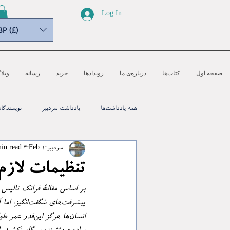
Log In
BP (£)
صفحه اول
کتاب‌ها
درباره‌ی ما
رویدادها
خرید
رسانه‌
وبلا
همه یادداشت‌ها
یادداشت سردبیر
نویسندگا
سردبیر
Feb 1
3 min read
تنظیمات لازم
بر اساس مقالهٔ فرانک تالیس در گاردین (۱ فوریه ۲۰۲۶) و کتاب Wise: یافتن هدف، معن
پیشرفت‌های شگفت‌انگیز، اما آمادگی ناکافی