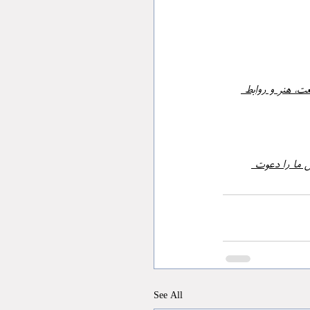
عت، هنر و روابط 
ش و معنا. تالیس ما را دعوت 
See All