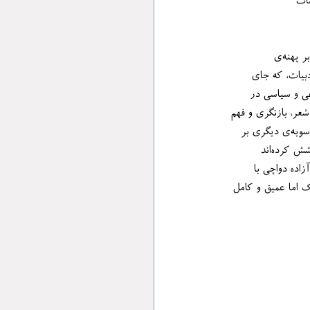
۱ شمسی .| ‏مشخصات 
زیستن در سرزمینِ شکوهمند ادبیات، در برهه‌های استیصال و اندوه و انفعال تاریخی، همواره همچون آرمیدن بر پهنه‌ی 
ادبیات، که جای 
زشناسایی و فهم رنج‌ها و تقلاهای اجتماعی و سیاسی در 
 زنان نویسنده و کنشگری فعالانه‌ی آنان در عرصه‌ی داستان‌نویسی و شعر، بازنگری و فهم 
لایه‌های پنهان حیات فکری، فرهنگی و سیاسی و جامعه‌شناختی در آثار و روایت‌هایی که آنان آفریده‌اند، خود سویه‌ی دیگری بر 
این بازشناسایی تاریخی گشوده است. با چنین دغدغه‌ای درباره‌ی زنان نویسنده و آثارشان، محققان زیادی کوشش کرده‌اند 
ازه‌ترین و مبسوط و موفق‌ترین این آثار را آزاده دواچی با 
یر درآورده است، اثری کوچک اما عمیق و کامل 