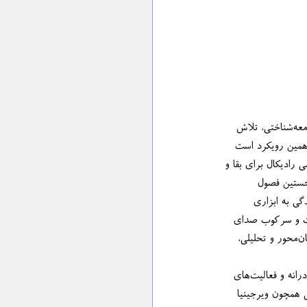
پرسه در داده‌های صفحات آغازین کتاب گویای آن است که نویسنده، با واکاوی دقیق بسترهای تاریخی و جامعه‌شناختی، تلاش 
ش‌های اجتماعی زنان و بالندگی ادبیات فمینیستی در ایران برقرار ‌کند؛ با همین رویکرد است 
، بلکه کنشی رادیکال برای بقا و 
ه در همان نخستین فصول 
‌خواهد نشان ‌دهد که چگونه نویسندگی به ابزاری 
یت و سرکوب صدای 
زن در آن داشته‌اند، از این رهگذر گویی هر کلمه‌ای که از سوی زنان بر کاغذ می‌نشیند، در قالب نگاهی گفتمان‌محور و تحلیلی، 
از سوی دیگر دواچی آن دیدگاه سنتی که اقبالِ زنان به داستان‌نویسی را صرفا امتداد غریزی قصه‌گویی‌های مادرانه و فعالیت‌های 
‌کشد و آن را نوعی تقلیل‌گرایی تحلیلی می‌داند. او با تکیه بر آرای صاحب‌نظرانی همچون ویرجینیا 