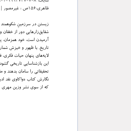
ظاهری:۱۵۶ص ‏‫: غیرمصور | موضوع:نقد ادبی | 
شقایق‌زارهایی دور از خف
که از سوی نشر وزین مهری به