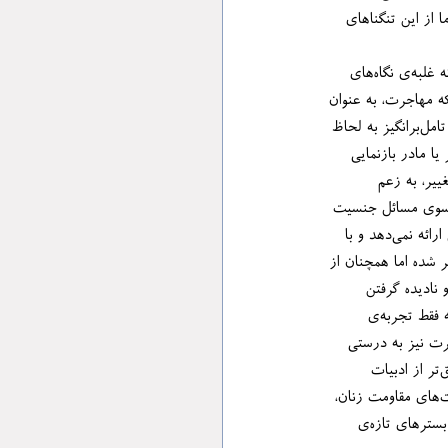
مانی که نقد ادبی ما از این تنگناهای 
او در ادامه، حوزه‌ی ادبیات مهاجرت را نیز از منظر نقد فمینیستی به پرسش می‌کشد و نشان می‌دهد که چگونه غلبه‌ی نگاه‌های 
لیدات ادبی زنان مهاجر را از میدان دید نقد کنار زده است. او یادآور می‌شود که مهاجرت، به عنوان 
یکی از پدیده‌های پیچیده‌ی جامعه‌شناختی، در سال‌های اخیر نه فقط جابه‌جایی جغرافیایی، بلکه نوعی دگرگونی تامل‌برانگیز به لحاظ 
 زنی که دیگر صرفا در نقش‌های پیشینِ همسر یا مادر بازنمایی 
یانگر ظاهر می‌گردد. از دل همین تغییر، به زعم 
تقدان را نیز به سوی مسائل جنسیت 
و سکسوالیتی در ادبیات مهاجرت جلب کرده است. با این همه دواچی از این فضا نیز تصویری بی‌نقص و کامل ارائه نمی‌دهد و با 
ی آسیب‌شناسانه نشان می‌دهد که نقد ادبی مهاجرت، هرچند در سال‌های اخیر گسترده‌تر و امیدوارکننده‌تر شده اما همچنان از 
 به ویژه بر این نکته تاکید می‌کند که بی‌توجهی به مساله‌ی زنان و نادیده گرفتن 
موقعیت خاص آنان در مهاجرت، سبب شده این نقد به خوانشی یک‌سویه و ناقص فروکاسته شود. در نتیجه، نه فقط تجربه‌ی 
یتی متفاوت در بستر مهاجرت نیز به درستی 
دیده نشده است. کتاب در این فصول نشان‌گر آن است که از منظر نویسنده، تنها زمانی می‌توان به درکی دقیق‌تر از ادبیات 
مهاجرت رسید که نقد فمینیستی در متن این مطالعات ادغام شود و امکان بازنمایی فشارهای مهاجرت، ظرفیت‌های مقاومت زنان، 
و تاثیر متقابل آنان با زنان کشور میزبان نیز فراهم آید و این همه، مستلزم یک نگاه جامع‌الاطراف و عمیق به بسترهای تازه‌ی 