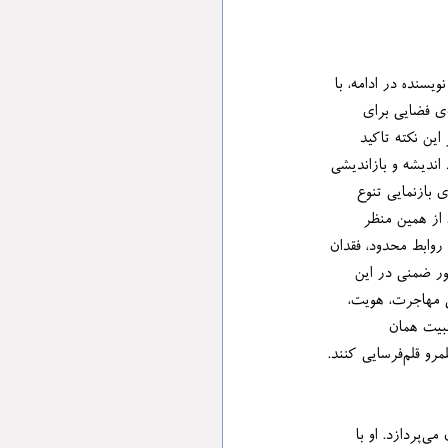
نمی‌ماند از این رهگذر است که نویسنده در ادامه، با 
نگاهی انتقادی به «انجمن‌های ادبی ایرانی در مهاجرت»، نشان می‌دهد که این نهادها هرچند می‌توانند به مثابه‌ی فضایی برای 
یز مصون نیستند. او بر این نکته تاکید 
تر نروند، به جای آن‌که بستری برای تولید اندیشه و بازاندیشی 
ا به محفلی بسته و تکرارشونده بدل می‌شوند. در این صورت، ظرفیت‌ آن‌ها برای بازنمایی تنوع 
د خواهد شد. از همین منظر 
کارهایی که گاه با تکیه بر روابط محدود، فقدان 
وگویی ثمربخش و خلاق می‌شوند. دواچی به طور ضمنی در این 
یرند و با مسائل واقعی مهاجرت، هویت، 
مل تثبیت همان 
اما در ادامه دواچی در فصلی تعیین‌کننده به کالبدشکافی رابطه‌ی پیچیده‌ی سانسور و تن زنانه در ادبیات ایران می‌پردازد. او با 