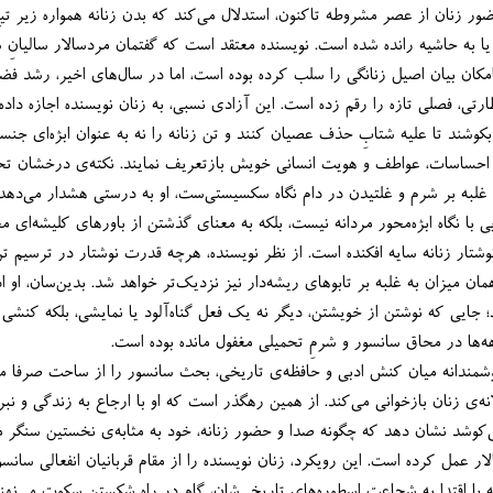
یا فرودست‌ا‌نگاری بدن، عملا امکان بیان اصیل زنانگی را سلب
تی، فصلی تازه را رقم زده است. این آزادی نسبی، به زنان نویسنده اجازه داده 
روایت‌گری درست و آگاهانه، بکوشند 
بلکه به عنوان نمادی واقعی از احساسات، عواطف و هو
بخش، تبیین مرز با
ساختار ادبی، به معنای هم‌سویی با نگاه ابژه‌
نی‌ست که سال‌ها بر نوشتار زنانه سایه افکنده است. از نظر نویسنده، هرچه قدرت نوشتار در ترسی
دواچی در ادامه در پیوندی هوشمندانه میان کنش ادبی و حافظه‌ی تاریخی، بحث سانسور را
همچون قمرالملوک وزیری، می‌کوشد نشان ‌دهد که چگونه صدا و حض
ر عمل کرده است. این رویکرد، زنان نویسنده را از مقام قربانیان انفعالی سانس