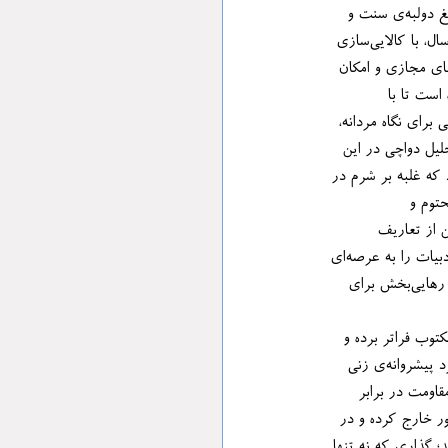
نگاهی به صیرورت تاریخی حضور زنان از عصر مشروطه تاکنون، استدلال می‌کند که بدن زنانه همواره زیر تیغ دولبه‌ی سنت و 
شرم، از ساحت روایت حذف، یا به حاشیه رانده شده است. نویسنده معتقد است که گفتمان مردسالار سالیانِ سال، با کالایی‌سازی 
 کرده بوده است، اما در سال‌های اخیر، رشد فضای مجازی و امکان 
است تا با 
تا علیه شتابِ حذف عصیان کنند و تن زنانه را نه به عنوان ابژه‌ای جنسی برای نگاه مردانه، 
یت انسانی خویش بازتعریف نمایند. نکته‌ی درخشان تحلیل دواچی در این 
ریک میان غلبه بر شرم و غلتیدن در دام نگاه سکسیستی‌ست، او به درستی هشدار می‌دهد که غلبه بر شرم در 
محور مردانه نیست، بلکه به معنای گذشتن از باورهای کلیشه‌ای محتوم و 
م تن از تعاریف 
سلطه‌گرایانه فاصله بگیرد، به همان میزان به غلبه بر تابوهای ریشه‌دار نیز نزدیک‌تر خواهد شد. بدین‌سان، او ادبیات را به عرصه‌ای 
برای بازیابی تن تبدیل می‌کند؛ جایی که نوشتن از خویشتن، دیگر نه یک فعل گناه‌آلود یا نمایشی، بلکه کنشی رهایی‌بخش برای 
 از ساحت صرفا مکتوب فراتر برده و 
آن را در قالب ایستادگی فعالانه‌ی زنان بازخوانی می‌کند. از همین رهگذر است که او با ارجاع به زندگی و نبرد پیشروانه‌ی زنی 
ور زنانه، خود به مثابه‌ی نخستین سنگر مقاومت در برابر 
ور خارج کرده و در 