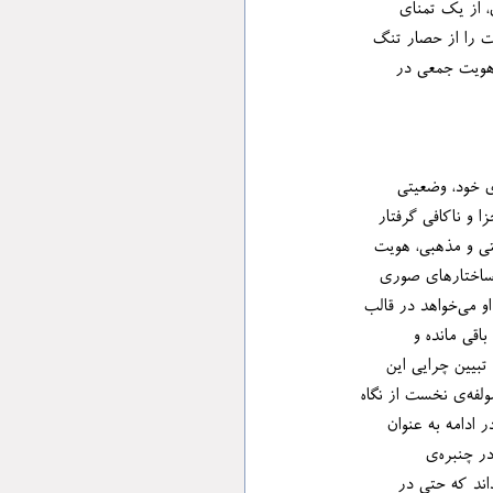
 اصلی زنان برای قلم به دست گرفتن و نوشتن و آفریدن و شخصیت‌پردازی، از یک تمنای 
اختارهای کلان اجتماع؛ بدین‌سان، نویسنده ادبیات را از حصار تنگ 
 اجتماعی و بازسازی هویت جمعی در 
حث، تیغ نقد خود را بر پیکره‌ی نقد ادبی فمینیستی در ایران می‌کشد و با ارائه‌ی تحلیل‌های خود، وضعیتی 
 مجزا و ناکافی گرفتار 
 یا زیر سایه‌ی سنگین رویکردهای سنتی و مذهبی، هویت 
، با وجود آن‌که تلاش‌هایی برای شناسایی ساختارهای صوری 
ادبیات زنانه صورت گرفته، اما این کوشش‌ها همواره از واکاوی لایه‌های زیرین این گستره بازمانده‌اند. درواقع او می‌خواهد در قالب 
اقی مانده و 
تبیین چرایی این 
کاستی، نویسنده سه مولفه‌ی آسیب‌زا را برمی‌شمارد که مانع از فربگی و بالندگی نقد ادبی فمینیستی شده‌اند. مولفه‌ی نخست از نگاه 
دها از پشتوانه‌ی نظری لازم بی‌بهره بمانند. او در ادامه به عنوان 
دومین مولفه، از محدودیت افق دید منتقدان نام می‌برد که به جای تنوع‌بخشی به رویکردهای تحلیلی، خود را در چنبره‌ی 
اه‌هایی محدود زندانی کرده‌اند و سرانجام، عامل سوم را فشارهای خردکننده و نفوذ گفتمان مردسالار می‌داند که حتی در 