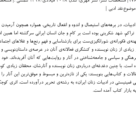
شابک: ۸-۷-۹۹۹۳۷۴۷-۱-۹۷۸| ‏مشخصات نشر: نشر مهری: ‏‫لندن ۲۰۱۸ میلادی/۳۹۷
قان و تراکم، شهد شکرینی بوده است بر کام و جان انسان ایرانی سرگشته اما همین 
آرمیدن است، خود همزمان، پهنه‌ی فکورانه‌ی شورانگیزی‌ست برای با
تاریخ. با ظهور و خیزش شمار زیادی از
تحقیقاتی را سامان بدهند و مقالات و کتاب‌هایی بنویسند؛ یکی از ت
نگارش کتاب «واکاوی نقد ادبی فمینیستی در ادبیات زنان ایران» به رشته‌ی تحر
 بازار کتاب آمده است.