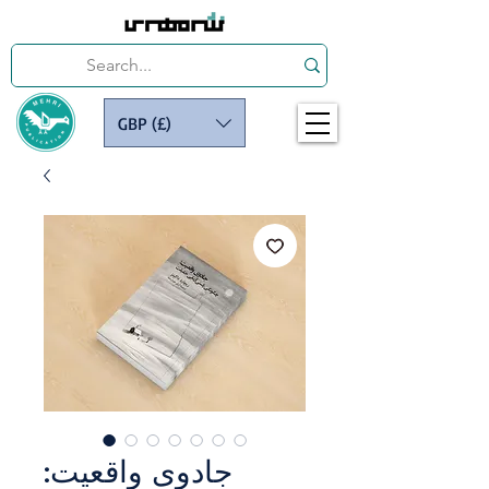
GBP (£)
جادوی واقعیت: